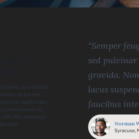
“Semper feug
sed pulvinar
awesome
hink
gravida. No
lacus suspen
sit amet, consectetur
it tellus, luctus nec
faucibus int
 pulvinar dapibus leo.
ccumsan lacus vel
t velit. Hac habitasse
Norman 
tibulum.
Syracuse, 