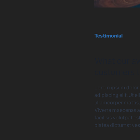
Testimonial
What our 
customers t
Lorem ipsum dolor 
adipiscing elit. Ut el
ullamcorper mattis,
Viverra maecenas a
facilisis volutpat es
platea dictumst ves