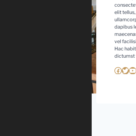
consectetu
elit tellus
ullamcorp
dapibus l
maecenas
vel facilis
Hac habit
dictumst 
Faceb
Twit
Y