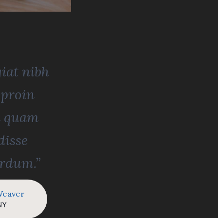
iat nibh
 proin
n quam
disse
erdum.”
Weaver
NY