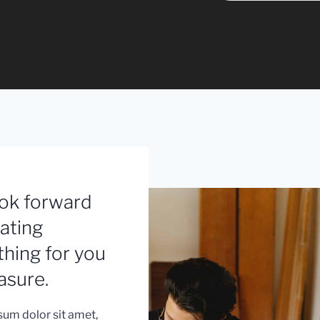
ok forward
eating
hing for you
asure.
um dolor sit amet,