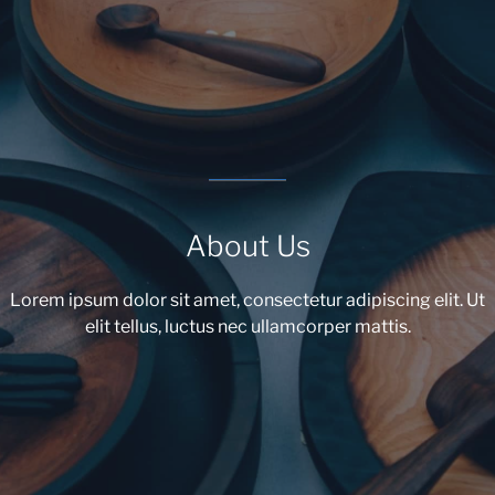
About Us
Lorem ipsum dolor sit amet, consectetur adipiscing elit. Ut
elit tellus, luctus nec ullamcorper mattis.