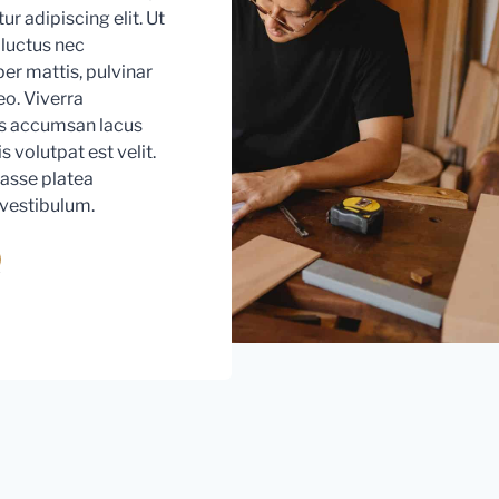
r adipiscing elit. Ut
, luctus nec
er mattis, pulvinar
eo. Viverra
 accumsan lacus
is volutpat est velit.
asse platea
vestibulum.
ook
ter
ouTube